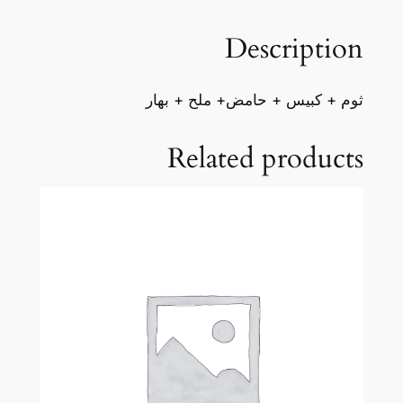
q
Description
u
a
n
ثوم + كبيس + حامض+ ملح + بهار
t
i
Related products
t
y