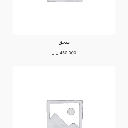
سجق
450,000
ل.ل