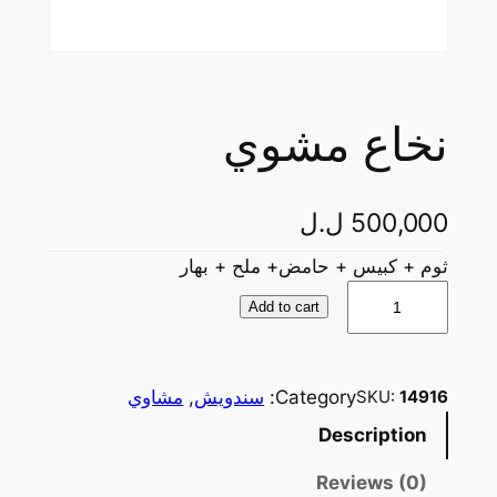
نخاع مشوي
500,000
ل.ل
ثوم + كبيس + حامض+ ملح + بهار
ن
Add to cart
خ
ا
ع
Category:
سندويش
, 
مشاوي
SKU:
14916
م
Description
ش
و
Reviews (0)
ي