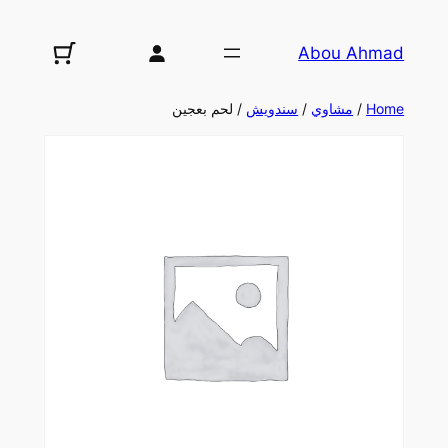
تخطى
إلى
Abou Ahmad
المحتوى
Home
/
مشاوي
/
سندويش
/ لحم بعجين