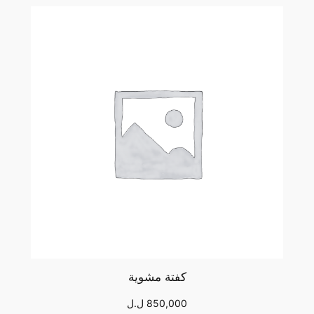
كفتة مشوية
850,000
ل.ل