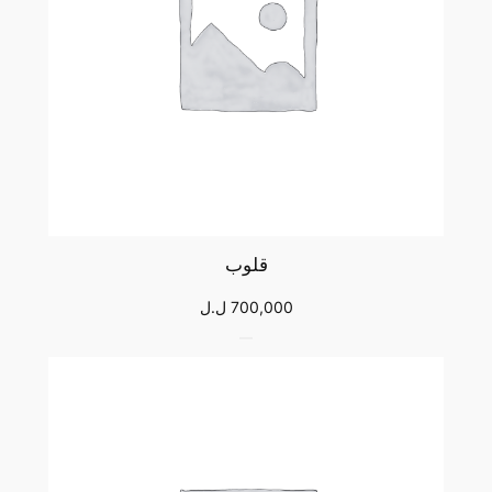
قلوب
700,000
ل.ل