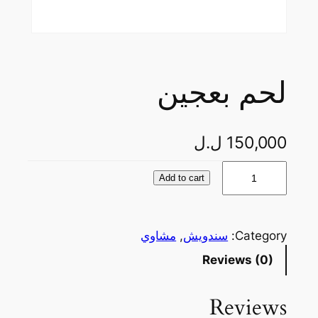
لحم بعجين
150,000
ل.ل
ل
Add to cart
ح
م
ب
Category:
سندويش
, 
مشاوي
ع
Reviews (0)
ج
ي
ن
Reviews
q