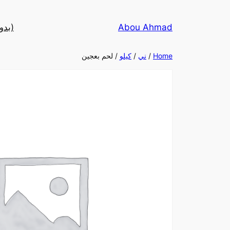
تخطى
إلى
Abou Ahmad
(بدو
المحتوى
Home
/
ني
/
كيلو
/ لحم بعجين