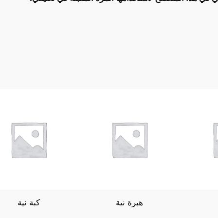
هبرة نية
كبة نية