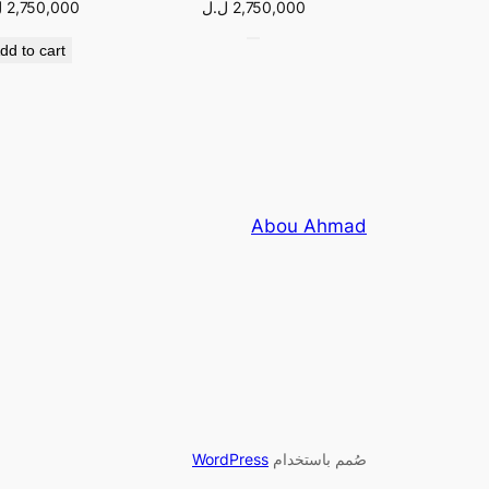
2,750,000
ل.ل
2,750,000
ل
dd to cart
Abou Ahmad
صُمم باستخدام
WordPress