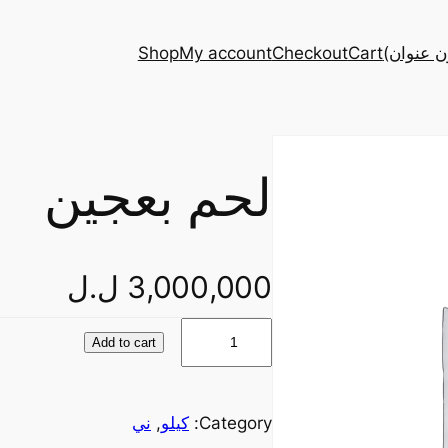
ن عنوان)
Cart
Checkout
My account
Shop
لحم بعجين
3,000,000
ل.ل
ل
Add to cart
ح
م
ب
Category:
كيلو
, 
ني
ع