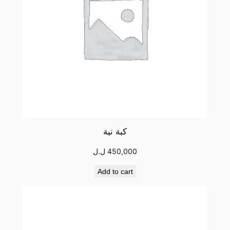
كبة نية
450,000
ل.ل
Add to cart