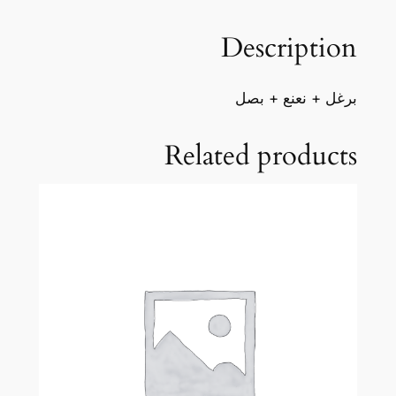
n
Description
t
i
t
برغل + نعنع + بصل
y
Related products