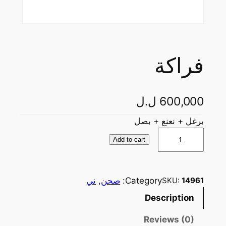
فراكة
600,000
ل.ل
برغل + نعنع + بصل
ف
Add to cart
ر
ا
ك
Category:
صحن
, 
ني
SKU:
14961
ة
Description
q
u
Reviews (0)
a