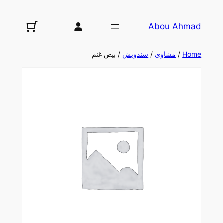
تخطى
إلى
Abou Ahmad
المحتوى
Home
/
مشاوي
/
سندويش
/ بيض غنم