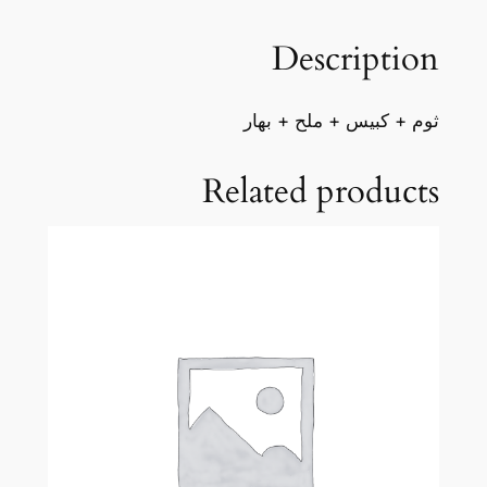
a
Description
n
t
i
ثوم + كبيس + ملح + بهار
t
y
Related products