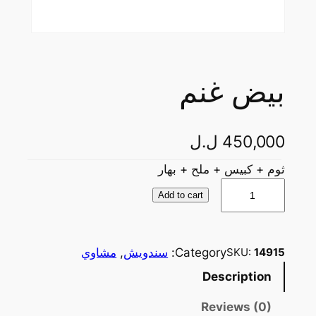
بيض غنم
450,000
ل.ل
ثوم + كبيس + ملح + بهار
ب
Add to cart
ي
ض
غ
Category:
سندويش
, 
مشاوي
SKU:
14915
ن
Description
م
q
Reviews (0)
u