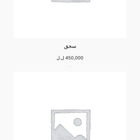
سجق
450,000
ل.ل