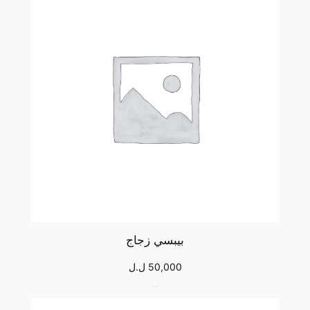
t
y
بيبسي زجاج
50,000
ل.ل