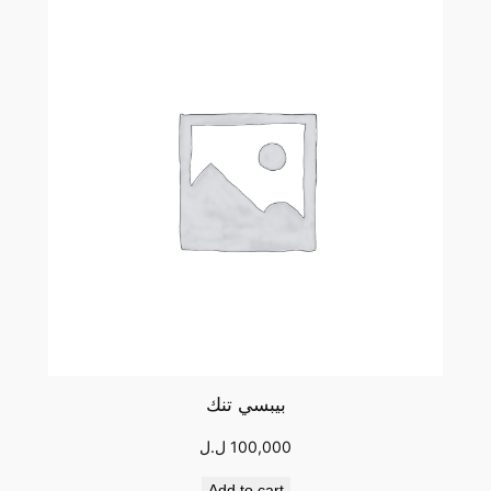
بيبسي تنك
100,000
ل.ل
Add to cart