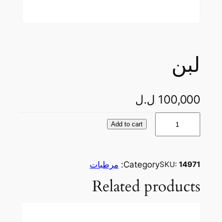
لبن
100,000
ل.ل
ل
Add to cart
ب
ن
q
Category:
مرطبات
SKU:
14971
u
Related products
a
n
t
i